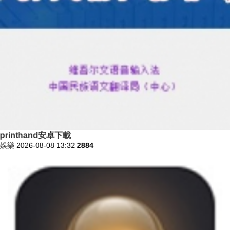
printhand安卓下載
娛樂
2026-08-08 13:32
2884