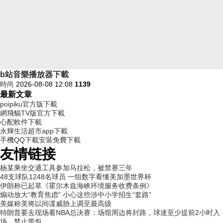
b站音樂播放器下載
時尚
2026-08-08 12:08
1139
最新文章
poipiku官方版下載
網飛貓TV版官方下載
心配軟件下載
永輝生活超市app下載
手機QQ下載安裝免費下載
友情链接
杨某乘坐交通工具参加马拉松，被禁赛三年
48支球队1248名球员 一组数字看懂美加墨世界杯
伊朗称已起草《霍尔木兹海峡环境服务收费条例》
煽动放大“教育焦虑” 小心这些涉中小学招生“套路”
美媒称美将以间谍威胁上调至最高级
特朗普要去现场看NBA总决赛：场馆周边将封路，球迷至少提前2小时入
场，禁止带包