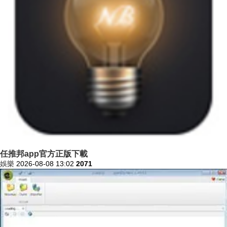
任推邦app官方正版下載
娛樂
2026-08-08 13:02
2071